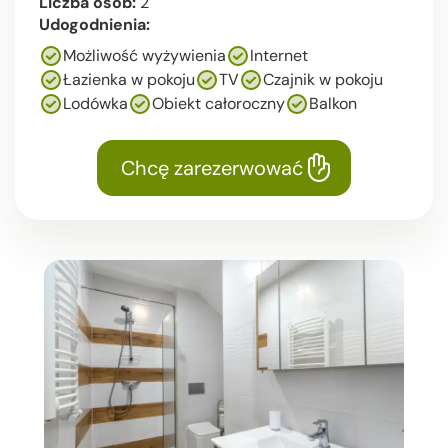
Liczba osób:
2
Udogodnienia:
Możliwość wyżywienia
Internet
Łazienka w pokoju
TV
Czajnik w pokoju
Lodówka
Obiekt całoroczny
Balkon
Chcę zarezerwować