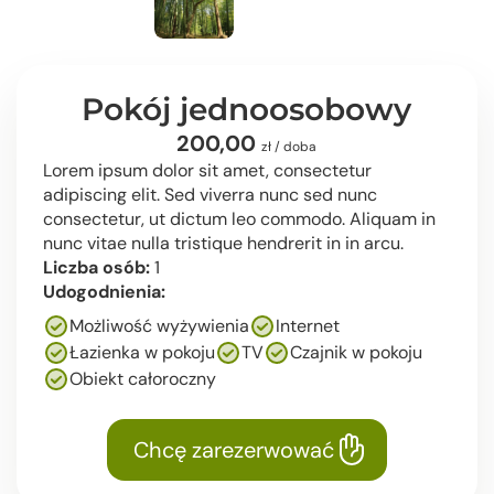
Pokój jednoosobowy
200,00
zł / doba
Lorem ipsum dolor sit amet, consectetur
adipiscing elit. Sed viverra nunc sed nunc
consectetur, ut dictum leo commodo. Aliquam in
nunc vitae nulla tristique hendrerit in in arcu.
Liczba osób:
1
Udogodnienia:
Możliwość wyżywienia
Internet
Łazienka w pokoju
TV
Czajnik w pokoju
Obiekt całoroczny
Chcę zarezerwować