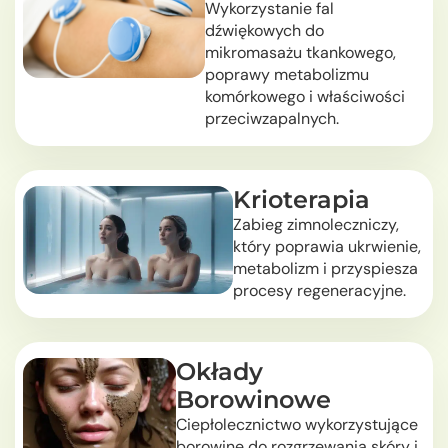
Wykorzystanie fal
dźwiękowych do
mikromasażu tkankowego,
poprawy metabolizmu
komórkowego i właściwości
przeciwzapalnych.
Krioterapia
Zabieg zimnoleczniczy,
który poprawia ukrwienie,
metabolizm i przyspiesza
procesy regeneracyjne.
Okłady
Borowinowe
Ciepłolecznictwo wykorzystujące
borowinę do rozgrzewania skóry i