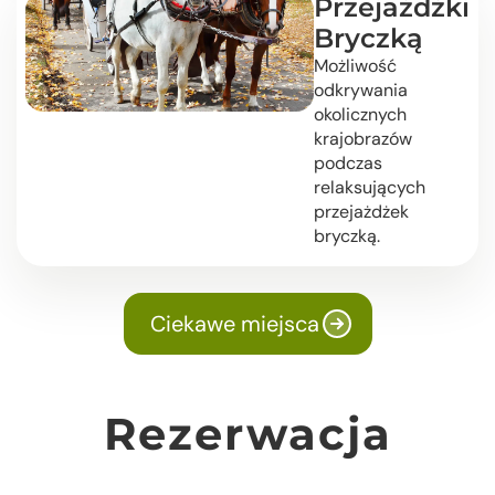
Przejażdżki
Bryczką
Możliwość
odkrywania
okolicznych
krajobrazów
podczas
relaksujących
przejażdżek
bryczką.
Ciekawe miejsca
Rezerwacja